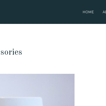
HOME
A
sories