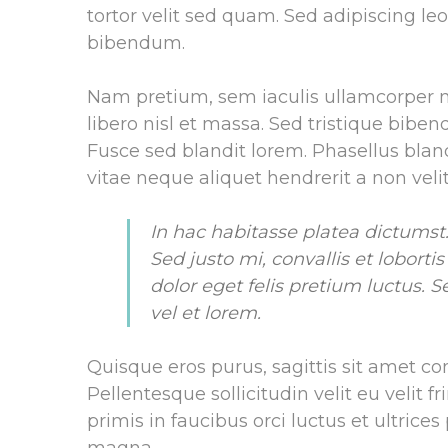
tortor velit sed quam. Sed adipiscing l
bibendum.
Nam pretium, sem iaculis ullamcorper m
libero nisl et massa. Sed tristique bibe
Fusce sed blandit lorem. Phasellus bland
vitae neque aliquet hendrerit a non velit
In hac habitasse platea dictumst.
Sed justo mi, convallis et loborti
dolor eget felis pretium luctus.
vel et lorem.
Quisque eros purus, sagittis sit amet co
Pellentesque sollicitudin velit eu velit f
primis in faucibus orci luctus et ultrice
magna.