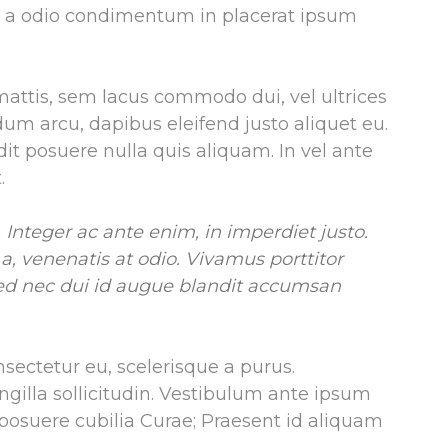
eo a odio condimentum in placerat ipsum
attis, sem lacus commodo dui, vel ultrices
ndum arcu, dapibus eleifend justo aliquet eu.
it posuere nulla quis aliquam. In vel ante
.
 Integer ac ante enim, in imperdiet justo.
s a, venenatis at odio. Vivamus porttitor
 Sed nec dui id augue blandit accumsan
nsectetur eu, scelerisque a purus.
ringilla sollicitudin. Vestibulum ante ipsum
s posuere cubilia Curae; Praesent id aliquam