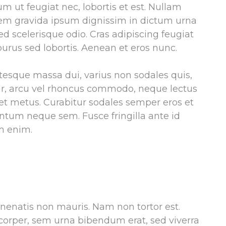
m ut feugiat nec, lobortis et est. Nullam
 sem gravida ipsum dignissim in dictum urna
scelerisque odio. Cras adipiscing feugiat
urus sed lobortis. Aenean et eros nunc.
tesque massa dui, varius non sodales quis,
nar, arcu vel rhoncus commodo, neque lectus
 amet metus. Curabitur sodales semper eros et
tum neque sem. Fusce fringilla ante id
m enim.
enenatis non mauris. Nam non tortor est.
corper, sem urna bibendum erat, sed viverra